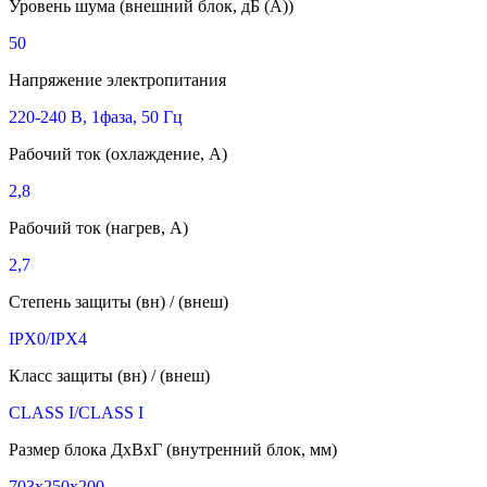
Уровень шума (внешний блок, дБ (A))
50
Напряжение электропитания
220-240 В, 1фаза, 50 Гц
Рабочий ток (охлаждение, А)
2,8
Рабочий ток (нагрев, А)
2,7
Степень защиты (вн) / (внеш)
IPX0/IPX4
Класс защиты (вн) / (внеш)
CLASS I/CLASS I
Размер блока ДхВхГ (внутренний блок, мм)
703x250x200