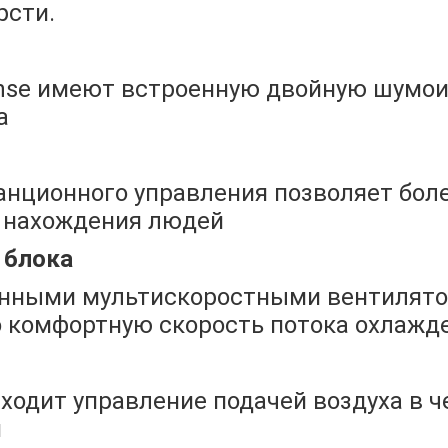
рсти.
nse имеют встроенную двойную шумои
а
анционного управления позволяет бол
 нахождения людей
 блока
нными мультискоростными вентилятор
 комфортную скорость потока охлажде
сходит управление подачей воздуха в 
я