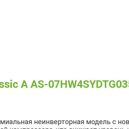
assic A AS-07HW4SYDTG03
премиальная неинверторная модель с н