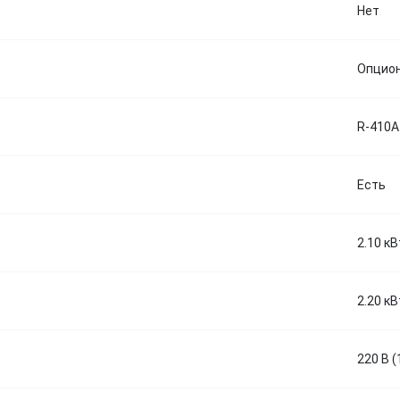
Нет
Опцио
R-410A
Есть
2.10 кВ
2.20 кВ
220 В (