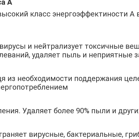
са А
ысокий класс энергоэффектиности А 
 вирусы и нейтрализует токсичные ве
еваний, удаляет пыль и неприятные з
дя из необходимости поддержания цел
нергопотреблением
ения. Удаляет более 90% пыли и други
траняет вирусные, бактериальные, г