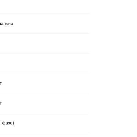
нально
т
т
1 фаза)