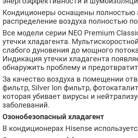
энергоэффективности и шумоизоляцие
Кондиционеры оснащены полностью а
распределение воздуха полностью п
Все модели серии NEO Premium Class
утечки хладагента. Мультискоростной
слабого дуновения до мощного потока
Индикация утечки хладагента появляе
обнаружить проблему и предотвратит
За качество воздуха в помещении отв
фильтр, Silver Ion фильтр, фотокатали
которая убивает вирусы и нейтрализ
заболеваний.
Озонобезопасный хладагент
В кондиционерах Hisense используетс