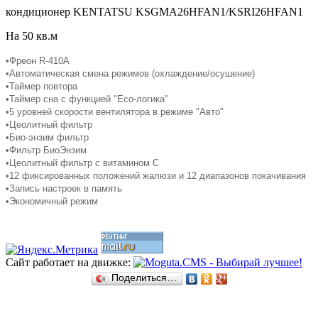
кондиционер KENTATSU KSGМА26HFAN1/KSRI26HFAN1
На 50 кв.м
•Фреон R-410A
•Автоматическая смена режимов (охлаждение/осушение)
•
Таймер повтора
•Таймер сна с функцией "Есо-логика"
•5 уровней скорости вентилятора в режиме "Авто"
•Цеолитный фильтр
•Био-энзим фильтр
•Фильтр БиоЭнзим
•Цеолитный фильтр с витамином С
•12 фиксированных положений жалюзи и 12 диапазонов покачивания
•Запись настроек в память
•Экономичный режим
Сайт работает на движке:
Поделиться…