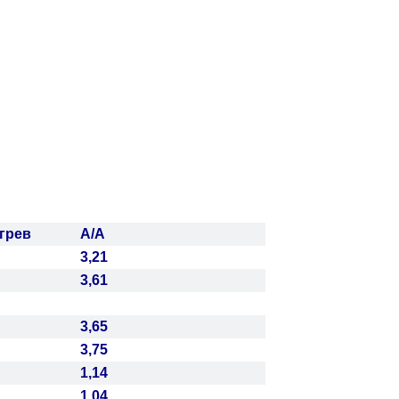
грев
А/А
3,21
3,61
3,65
3,75
1,14
1,04