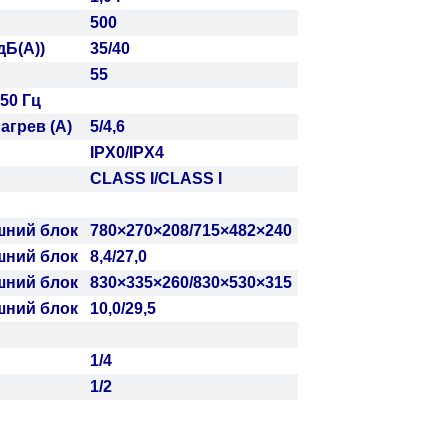
500
дБ(A))
35/40
55
 50 Гц
агрев (A)
5
/
4,6
IPX0/IPX4
CLASS I/CLASS I
шний блок
780×270×208
/
715×482×240
шний блок
8,4
/
27,0
шний блок
830×335×260
/
830×530×315
шний блок
10,0
/
29,5
1/4
1/2