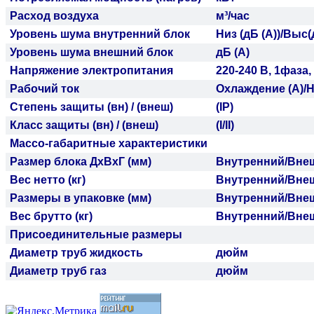
Расход воздуха
м³/час
Уровень шума внутренний блок
Низ (дБ (A))/Выс(
Уровень шума внешний блок
дБ (A)
Напряжение электропитания
220-240 В, 1фаза,
Рабочий ток
Охлаждение (A)/
Н
Степень защиты (вн) / (внеш)
(IP)
Класс защиты (вн) / (внеш)
(I/II)
Массо-габаритные характеристики
Размер блока ДхВхГ (мм)
Внутренний/
Вне
Вес нетто (кг)
Внутренний/
Вне
Размеры в упаковке (мм)
Внутренний/
Вне
Вес брутто (кг)
Внутренний/
Вне
Присоединительные размеры
Диаметр труб жидкость
дюйм
Диаметр труб газ
дюйм