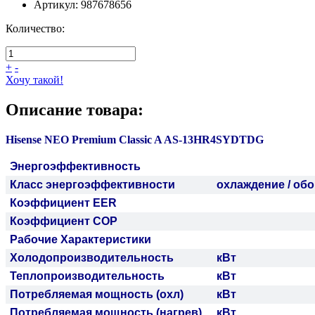
Артикул:
987678656
Количество:
+
-
Хочу такой!
Описание товара:
Hisense NEO Premium Classic A AS-13HR4SYDTDG
Энергоэффективность
Класс энергоэффективности
охлаждение / обо
Коэффициент EER
Коэффициент COP
Рабочие Характеристики
Холодопроизводительность
кВт
Теплопроизводительность
кВт
Потребляемая мощность (охл)
кВт
Потребляемая мощность (нагрев)
кВт