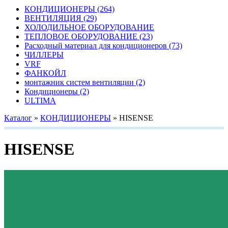
КОНДИЦИОНЕРЫ
(264)
ВЕНТИЛЯЦИЯ
(29)
ХОЛОДИЛЬНОЕ ОБОРУДОВАНИЕ
ТЕПЛОВОЕ ОБОРУДОВАНИЕ
(23)
Расходный материал для кондиционеров
(73)
ЧИЛЛЕРЫ
VRF
ФАНКОЙЛ
монтажник систем вентиляции
(2)
Кондиционеры
(2)
ULTIMA
Каталог
»
КОНДИЦИОНЕРЫ
»
HISENSE
HISENSE