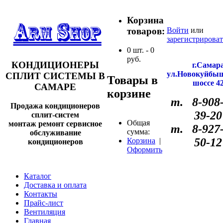
Корзина
товаров:
Войти
или
зарегистрироват
0
шт. -
0
руб.
КОНДИЦИОНЕРЫ
г.Самар
ул.Новокуйбы
СПЛИТ СИСТЕМЫ В
Товары в
шоссе 4
САМАРЕ
корзине
т. 8-908-
Продажа кондиционеров
39-20
сплит-систем
Общая
монтаж ремонт сервисное
т. 8-927-
сумма:
обслуживание
50-12
Корзина
|
кондиционеров
Оформить
Каталог
Доставка и оплата
Контакты
Прайс-лист
Вентиляция
Главная